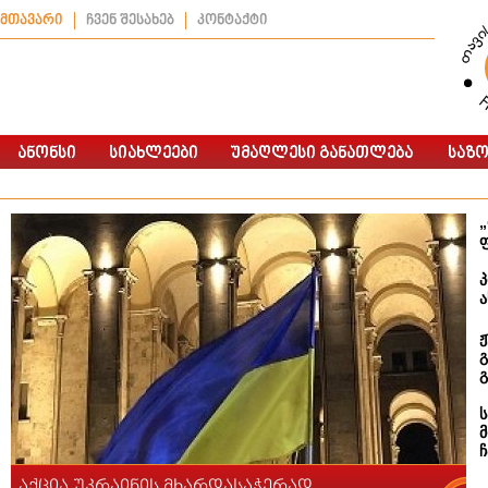
მთავარი
ჩვენ შესახებ
კონტაქტი
„
გ
აქცია უკრაინის მხარდასაჭერად