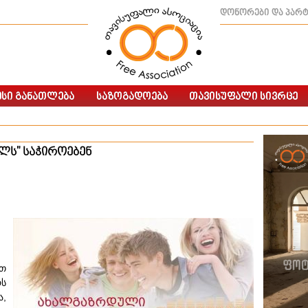
დონორები და პარ
ხლს" საჭიროებენ
თ
რს
ა,