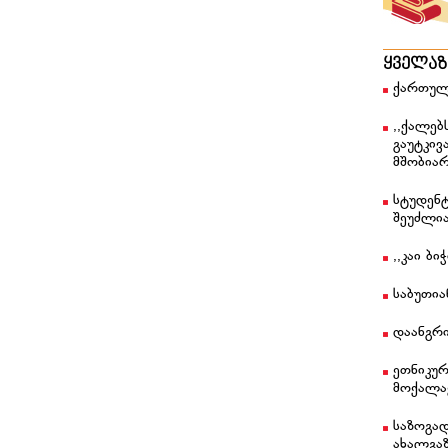
ყველა
ქართულ
,,ქალებ
გაუტკივ
მშობიარ
სტუდენტ
შეუძლი
,,კაი ბ
საბუთი
დაანგრი
ეთნიკუ
მოქალა
საზოგა
ახალგა