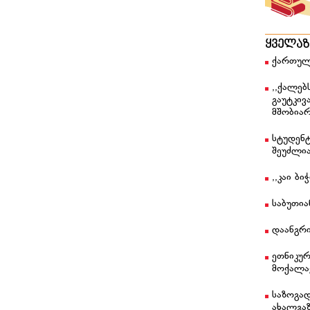
ყველა
ქართულ
,,ქალებ
გაუტკივ
მშობიარ
სტუდენტ
შეუძლი
,,კაი ბ
საბუთი
დაანგრი
ეთნიკუ
მოქალა
საზოგა
ახალგა