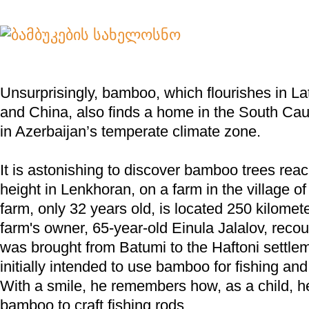
Unsurprisingly, bamboo, which flourishes in Lat
and China, also finds a home in the South Cauc
in Azerbaijan’s temperate climate zone.
It is astonishing to discover bamboo trees rea
height in Lenkhoran, on a farm in the village of 
farm, only 32 years old, is located 250 kilome
farm's owner, 65-year-old Einula Jalalov, reco
was brought from Batumi to the Haftoni settle
initially intended to use bamboo for fishing a
With a smile, he remembers how, as a child, 
bamboo to craft fishing rods.