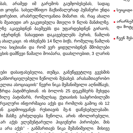
ბას, არამედ იმ გარემოს გაუმჯობესებას, სადაც
თ ყოფნა. სახელმწიფო მაქსიმალურად ჰუმანური უნდა
სუიციდი
კუთრებით, არასრულწლოვანთა მიმართ. ის, რაც ახალი
არარსებ
ის მეათედი არ გაკეთებულა მთელი 9 წლის მანძილზე.
და მოტ
ზე აკავებდნენ ბავშვებს და უფარდებდნენ გირაოს,
ჭერდნენ. ნახავდით დაკავებულებს პურის, წამლის
ჩვენ შეს
ე ახალკაცი. ის იხსენებს 14 წლი ბიჭს, რომელიც წამლის
ოლია სიცხიანი და რომ ვერ ყიდულობდნენ მშობლები
იცხის დამწევი წამალი მოიპარა, დაახლოებით, 3 ლარის
ჯები დასაფასებელია, თუმცა, განუწყვეტლივ გვესმის
განხორციელებული ზეწოლის შესახებ. არასამთავრობო
ლთა ასოციაციის’’ წევრი ნიკა მემანიშვილი აღნიშნავს,
აზრდა პატიმრებთან. ის ბოლოს 25 დეკემბერს შეხვდა
მშილე პატიმარს, რომელსაც ქუთაისის საპყრობილეში
რეალური ინფორმაცია აქვს და რომლის გამოც ის 12
ან გადმოიყვანეს რუსთავის მე-6 დაწესებულებაში.
აში მასზე გრძელდება ზეწოლა, არის იზოლირებული,
 არ აქვს ელემენტარული ჰიგიენური პირობები, მის
არა აქვს’’ - განმართავს ნიკა მემანიშვილი. მისივე