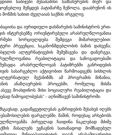
დითი ნაბიჯები შესაბამისი სამსახურების მიერ და
ოვნებლივ შეწყდეს პატიმარზე ზეწოლა, დააბრუნონ ის
 მოწმის სახით ძველაიას საქმის ირგვლივ.
აციისა და იურიდიული დახმარების სამინისტროს ერთ-
ვის ინტერესებზე ორიენტირებული არასრულწლოვანთა
ორმები ხორციელდება შემდეგი მიმართულებით:
რი პრევენცია, საკანონმდებლობის ბაზის დახვეწა;
სჯელის ალტერნატივების შემუშავება და დანერგვა;
რულწლოვანთა რეაბილიტაცია და საზოგადოებაში
მუშავდა არასრულწლოვან პატიმრებში განრიდების
სთვის სასარგებლო აქტივობით წარმოადგენს სისხლის
ალტერნატიულ მექანიზმს. ამ პროგრამის მიზანია,
ნის ანაზღაურების პროცესში, რომელიც მისმა
, ასევე მოახდინოს მისი სოციალური რეაბილიტაცია და
ბად ჩამოყალიბებას’’ - აღნიშნავენ სამინისტროში.
მსგავსად, გადაწყვეტილებას განრიდების შესახებ იღებს
ბამოსილების ფარგლებში, მაშინ, როდესაც არსებობს
რულწლოვანმა პირველად ჩაიდინა ნაკლებად მძიმე
ქმის მასალებს უგზავნის სათანადოდ მომზადებულ
რომელიც მუნიციპალიტეტის და/ან არასამთავრობო