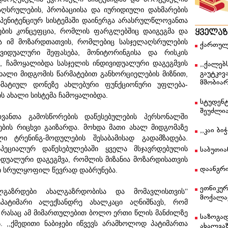
სრულების, პრობაციისა და იურიდიული დახმარების
ნ პენიტენციურ სისტემაში დაინერგა არასრულწლოვანთა
ების კონცეფცია, რომლის ფარგლებშიც დაიგეგმა და
ყველა
ბა იმ მოზარდთათვის, რომლებიც სასჯელაღსრულების
ქართულ
დივიდუალური შეფასება, მონიტორინგისა და რისკის
სა, ჩამოყალიბდა სასჯელის ინდივიდუალური დაგეგმვის
,,ქალებ
გაუტკივ
ახალი მიდგომის წარმატებით განხორციელების მიზნით,
მშობიარ
მატიულ დონეზე ახლებური ფუნქციონური უფლება-
ის ახალი სისტემა ჩამოყალიბდა.
სტუდენტ
შეუძლი
ვანთა გამოსწორების დაწესებულების პერსონალში
ბის რიცხვი გაიზარდა. მოხდა მათი ახალ მიდგომაზე
,,კაი ბ
ი ტრენინგ-მოდულების შესაბამისად გადამზადება.
ეციალურ დაწესებულებაში ყველა მსჯავრდებულის
საბუთი
იდუალური დაგეგმვა, რომლის მიზანია მოზარდისათვის
დაანგრი
ში სრულყოფილ წევრად დაბრუნება.
ეთნიკუ
ალგაზრდები ახალგაზრდობისა და მომავლისთვის’’
მოქალა
ტიმარი ალექსანდრე ახალკაცი აღნიშნავს, რომ
ი, რასაც ამ მიმართულებით ბოლო ერთი წლის მანძილზე
საზოგა
. ,,ქმედითი ნაბიჯები იწვევს არამხოლოდ პატიმართა
ახალგა