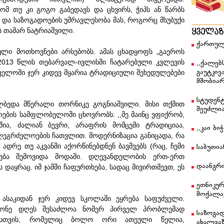
ომ თუ კი გოგო გაბედავს და ცხვირს, ჭიპს ან წარბს
 და საზოგადოების უმრავლესობა მას, როგორც მსუბუქი
ბს თამარ ნატრიაშვილი.
ყველა
ქართულ
ბული მოთხოვნები არსებობს. ამას ცხადყოფს „გაეროს
2013 წლის თებარვალ-ივლისში ჩატარებული კვლევის
,,ქალებ
გაუტკივ
თველოში ჯერ კიდევ მყარია ტრადიციული შეხედულებები
მშობიარ
სტუდენტ
ალბედა მწერალი თორნიკე გოგნიაშვილი. მისი თქმით
შეუძლი
ოების სამფლობელოში ცხოვრობს: ,,მე მაინც ვფიქრობ,
ა, ძალიან ბევრი, არაფრის მომცემი ტრადიციაა,
,,კაი ბ
ღეგრძელოების ჩათვლით. მოდერნიზაცია განიცადა, რა
 ადრე თუ აკვანში აქორწინებდნენ ბავშვებს (რაც, ჩემი
საბუთი
ცება შემოვიდა მოდაში. დღევანდელობის ერთ-ერთ
დაანგრი
 დაყრაც. იმ ჯამში ჩაფურთხება, სადაც მივირთმევთ, ეს
ეთნიკუ
მოქალა
ასაკიდან ჯერ კიდევ სკოლაში ეყრება საფუძველი.
დონე დღეს შესაძლოა ნომერ პირველ პრობლემად
საზოგა
ბისთვის, რომელიც ბოლო ორი ათეული წელია,
ახალგა