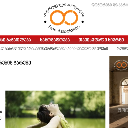
დონორები და პარ
ალგაზრდული არასამთავრობოები/საინიციატივო ჯგუფები
როგო
რების გარეშე
ი
ც