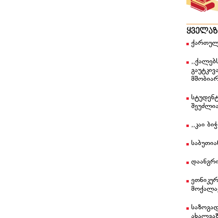
ყველა
ქართულ
,,ქალებ
გაუტკივ
მშობიარ
სტუდენტ
შეუძლი
,,კაი ბ
საბუთი
დაანგრი
ეთნიკუ
მოქალა
საზოგა
ახალგა