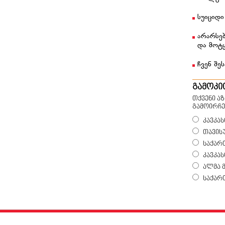
სუიციდი
არარსებ
და მოტ
ჩვენ შეს
გამოკი
თქვენი ა
გამოირჩე
კავკას
თავის
საქარ
კავკა
ალმა 
საქარ