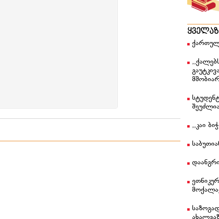
ყველა
ქართულ
,,ქალებ
გაუტკივ
მშობიარ
სტუდენტ
შეუძლი
,,კაი ბ
საბუთი
დაანგრი
ეთნიკუ
მოქალა
საზოგა
ახალგა