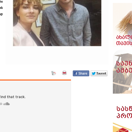
რი
ის
ად