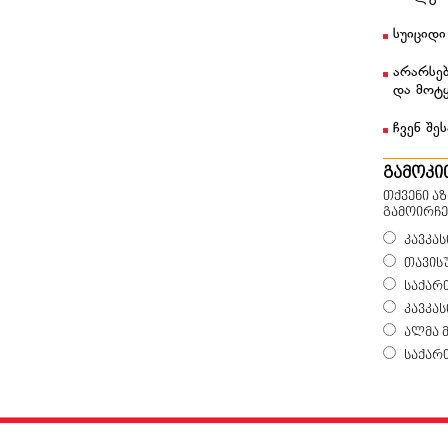
სუიციდი
არარსებ
და მოტ
ჩვენ შეს
გამოკი
თქვენი ა
გამოირჩე
კავკას
თავის
საქარ
კავკა
ალმა 
საქარ