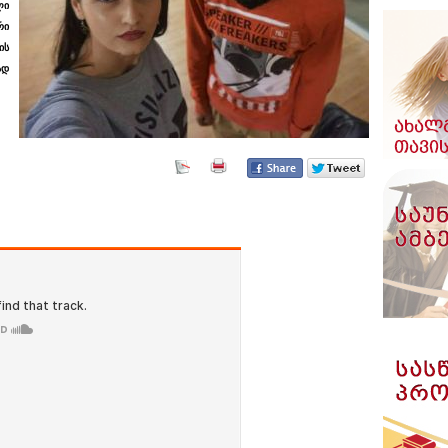
ლი
რი
ის
ად