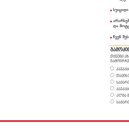
სუიციდი
არარსებ
და მოტ
ჩვენ შეს
გამოკი
თქვენი ა
გამოირჩე
კავკას
თავის
საქარ
კავკა
ალმა 
საქარ