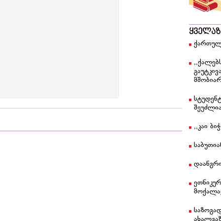
ყველა
ქართულ
,,ქალებ
გაუტკივ
მშობიარ
სტუდენტ
შეუძლი
,,კაი ბ
საბუთი
დაანგრი
ეთნიკუ
მოქალა
საზოგა
ახალგა