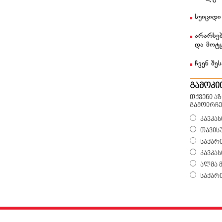
სუიციდი
არარსებ
და მოტ
ჩვენ შეს
გამოკი
თქვენი ა
გამოირჩე
კავკას
თავის
საქარ
კავკა
ალმა 
საქარ